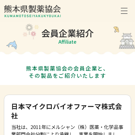
会員企業紹介
ホーム
Affiliate
協会について
熊本県製薬協会の会員企業と、
協会の活動
その製品をご紹介いたします
採用情報
日本マイクロバイオファーマ株式会
会員企業紹介
社
当社は、2011年にメルシャン（株）医薬・化学品事
お問い合わせ
業部門会社分割により承継し、事業を開始しまし